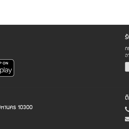
ร
กร
อ
ต
พมหานคร 10300