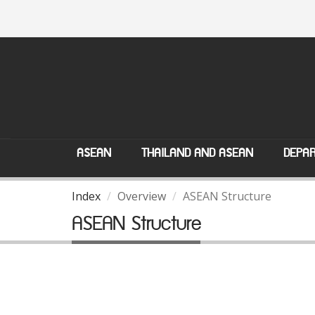
ASEAN
THAILAND AND ASEAN
DEPAR
Index
Overview
ASEAN Structure
ASEAN Structure