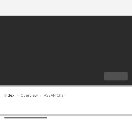
TH
|
EN
MENU
Index
Overview
ASEAN Chair
ASEAN Chair