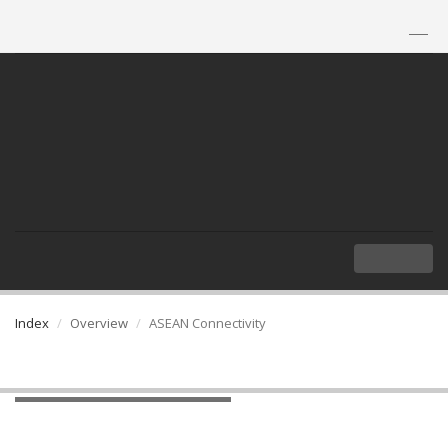
TH
|
EN
MENU
Index
Overview
ASEAN Connectivity
ASEAN Connectivity