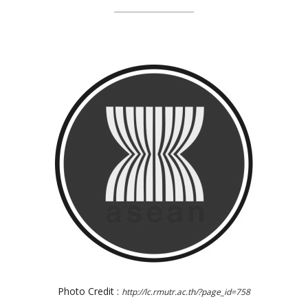
Photo Credit :
http://lc.rmutr.ac.th/?page_id=758