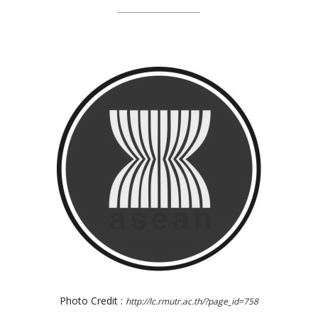
Photo Credit :
http://lc.rmutr.ac.th/?page_id=758