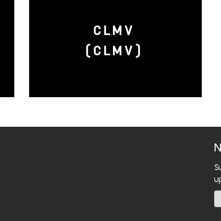
CLMV
(CLMV)
N
S
u