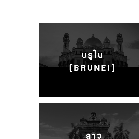
บรูไน
(BRUNEI)
ลาว