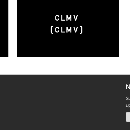
CLMV
(CLMV)
N
S
u