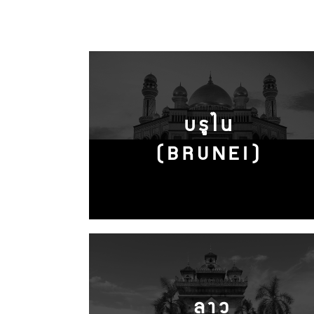
บรูไน
(BRUNEI)
ลาว