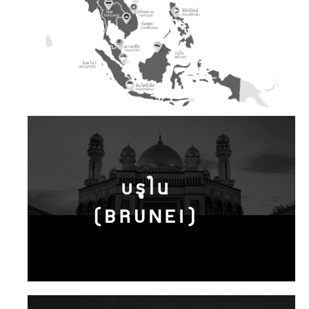
บรูไน
(BRUNEI)