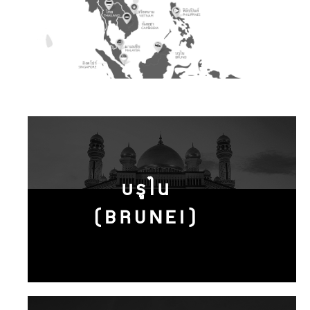
บรูไน
(BRUNEI)