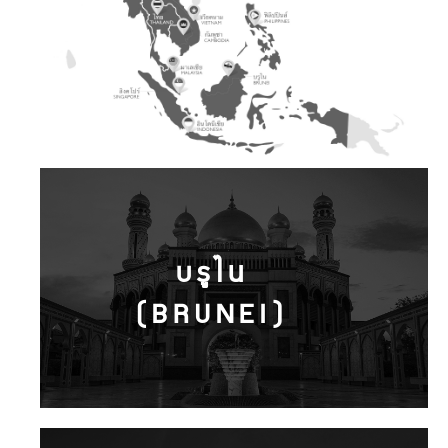
บรูไน
(BRUNEI)