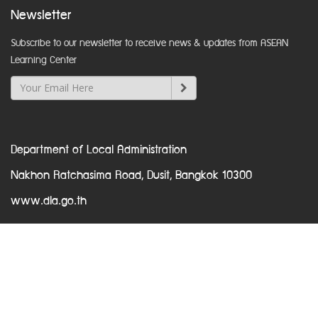
Newsletter
Subscribe to our newsletter to receive news & updates from ASEAN
Learning Center
Department of Local Administration
Nakhon Ratchasima Road, Dusit, Bangkok 10300
www.dla.go.th
Contact Us
Phone +66 2241 9000 ext 2212
Email
asean@dla.go.th