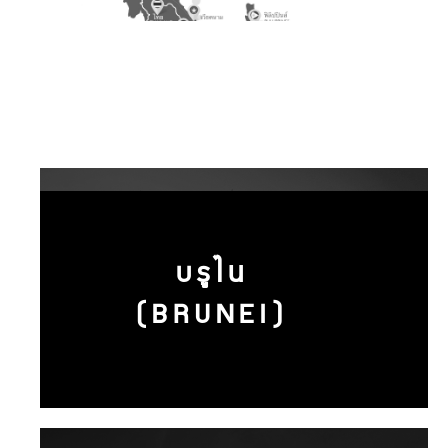
บรูไน
(BRUNEI)