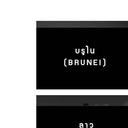
บรูไน
(BRUNEI)
ลาว