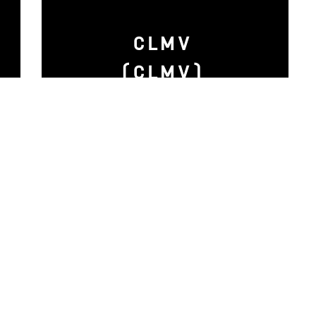
CLMV
(CLMV)
N
S
u