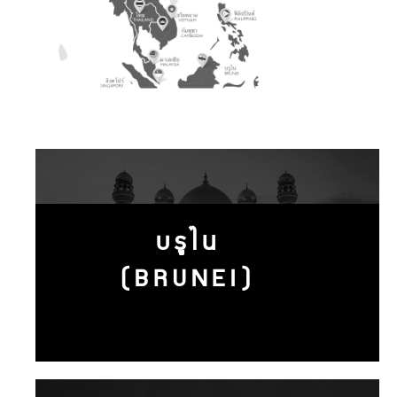
บรูไน
(BRUNEI)