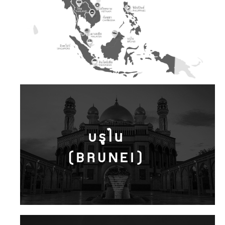
บรูไน
(BRUNEI)