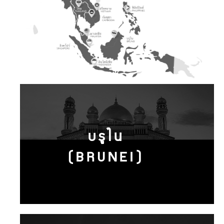
บรูไน
(BRUNEI)