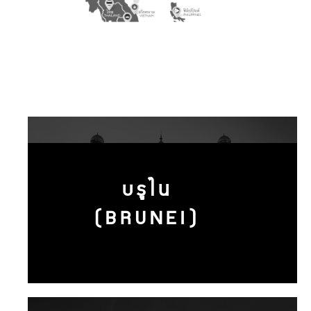
บรูไน
(BRUNEI)