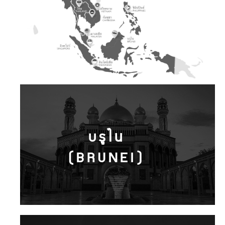
บรูไน
(BRUNEI)