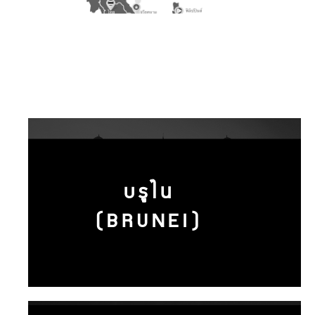
บรูไน
(BRUNEI)