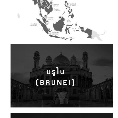
บรูไน
(BRUNEI)