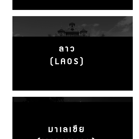
ลาว
(LAOS)
มาเลเซีย