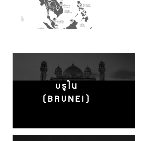
บรูไน
(BRUNEI)