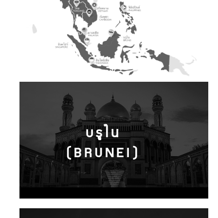
บรูไน
(BRUNEI)