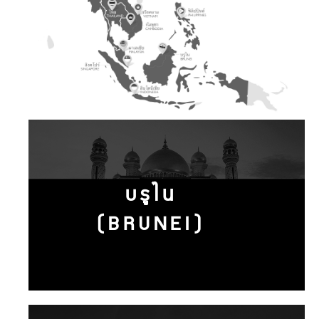
บรูไน
(BRUNEI)