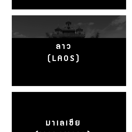
ลาว
(LAOS)
มาเลเซีย