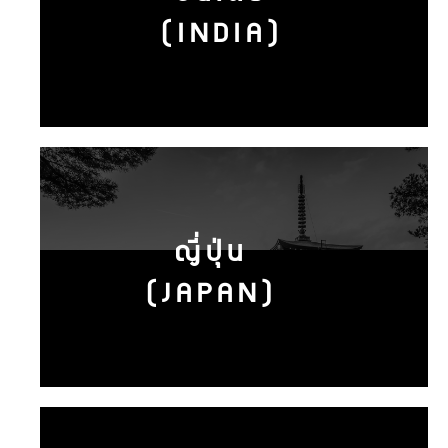
(INDIA)
ญี่ปุ่น
(JAPAN)