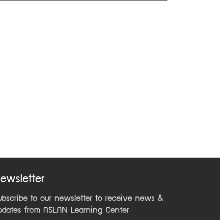
ewsletter
ubscribe to our newsletter to receive news &
pdates from ASEAN Learning Center