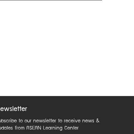
ewsletter
ubscribe to our newsletter to receive news &
pdates from ASEAN Learning Center