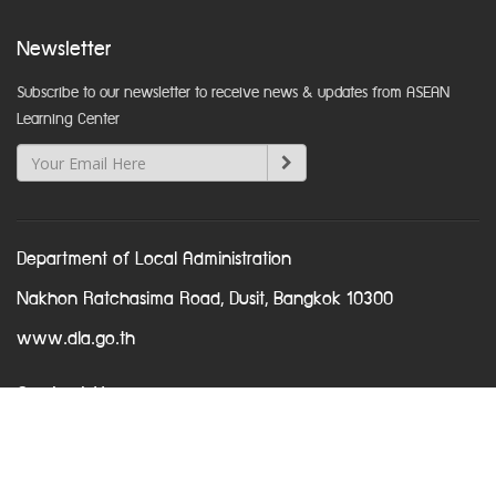
Newsletter
Subscribe to our newsletter to receive news & updates from ASEAN
Learning Center
Department of Local Administration
Nakhon Ratchasima Road, Dusit, Bangkok 10300
www.dla.go.th
Contact Us
Phone +66 2241 9000 ext 2212
Email
asean@dla.go.th