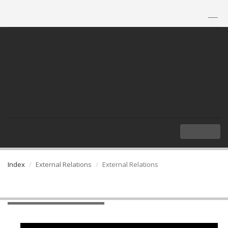
TH
|
EN
MENU
Index
External Relations
External Relations
External Relations