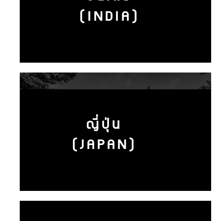
(INDIA)
ญี่ปุ่น
(JAPAN)