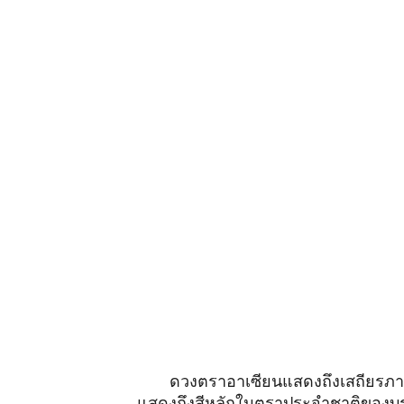
ดวงตราอาเซียนแสดงถึงเสถียรภาพ
แสดงถึงสีหลักในตราประจำชาติของบ