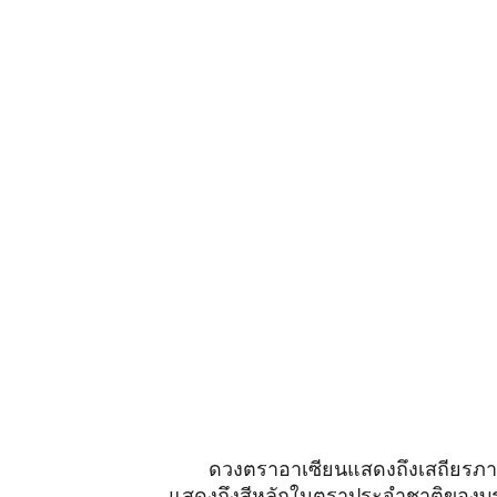
ดวงตราอาเซียนแสดงถึงเสถียรภาพ
แสดงถึงสีหลักในตราประจำชาติของบ