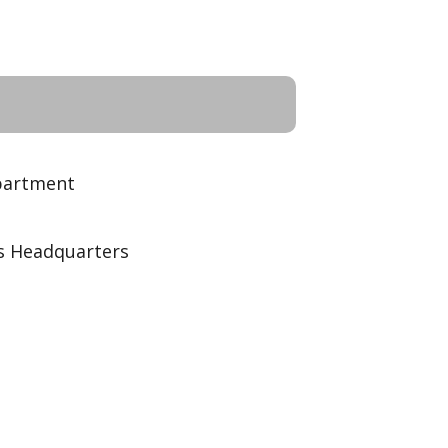
partment
s Headquarters