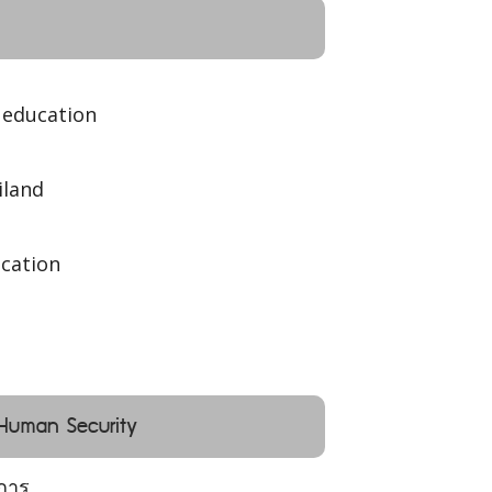
 education
iland
ucation
 Human Security
การ