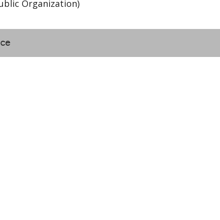
ublic Organization)
nce
กรมธนารักษ์
ry
The Treasury Departme
กรมศุลกากร
artment
The Customs Departme
กรมสรรพากร
The Revenue Departme
สาหกิจ
สำนักงานบริหารหนี้สาธา
Public Debt Managemen
สำนักงานสลากกินแบ่งรัฐบ
The Government Lottery