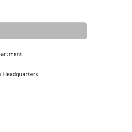
partment
s Headquarters