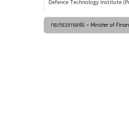
Defence Technology Institute (P
กระทรวงการคลัง - Minister of Fina
สำนักงานปลัดกระทรวงการคลัง
Office of the Permanent Secreta
กรมบัญชีกลาง
The Comptroller General's Dep
กรมสรรพสามิต
The Excise Department
สำนักงานคณะกรรมการนโยบายรัฐวิ
State Enterprise Policy Office
สำนักงานเศรษฐกิจการคลัง
The Fiscal Policy Office