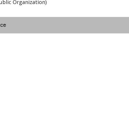
ublic Organization)
nce
กรมธนารักษ์
ry
The Treasury Departme
กรมศุลกากร
artment
The Customs Departme
กรมสรรพากร
The Revenue Departme
สาหกิจ
สำนักงานบริหารหนี้สาธา
Public Debt Managemen
สำนักงานสลากกินแบ่งรัฐบ
The Government Lottery