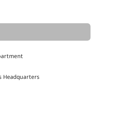
partment
s Headquarters