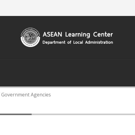
Home
About Us
Contact Us
S
DEPARTMENT OF LOCAL ADMINISTATION
L
KNOWLEDGE
LINKS
ai Government Agencies
Agencies