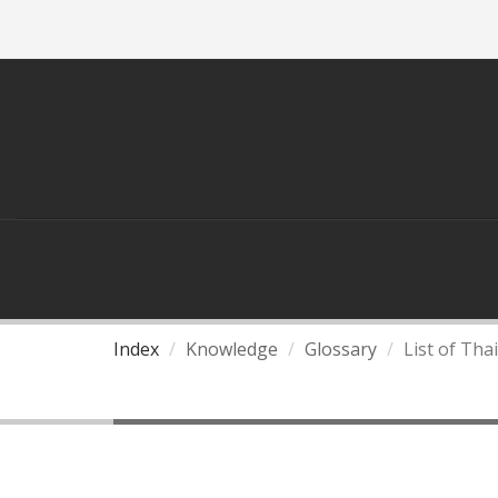
ASEAN
THAILAND AND ASEAN
Index
Knowledge
Glossary
List of Th
List of Thai Government 