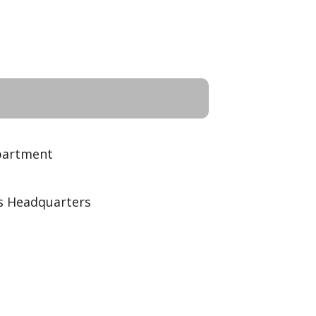
ies
partment
s Headquarters