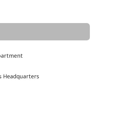
partment
s Headquarters