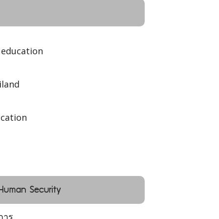
 education
iland
ucation
 Human Security
การ