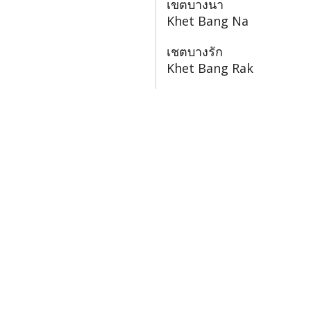
เขตบางนา
Khet Bang Na
เชตบางรัก
Khet Bang Rak
เขตบางกอกน้อย
Khet Bangkok Noi
เขตบึงกุ่ม
Khet Bueng Kum
เขตจอมทอง
Khet Chom Thong
เขตดอนเมือง
Khet Don Mueang
เขตห้วยขวาง
Khet Huai Khwang