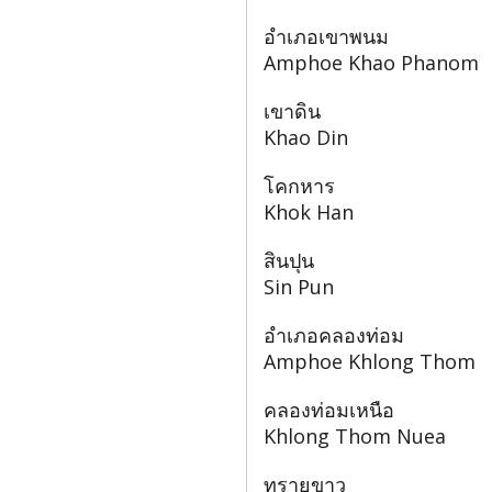
อำเภอเขาพนม
Amphoe Khao Phanom
เขาดิน
Khao Din
โคกหาร
Khok Han
สินปุน
Sin Pun
อำเภอคลองท่อม
Amphoe Khlong Thom
คลองท่อมเหนือ
Khlong Thom Nuea
ทรายขาว