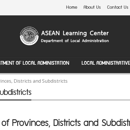
Home
About Us
Contact Us
TMENT OF LOCAL ADMINISTATION
LOCAL ADMINISTRATIV
inces, Districts and Subdistricts
ubdistricts
t of Provinces, Districts and Subdistr