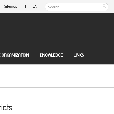
Sitemap
TH
|
EN
E ORGANIZATION
KNOWLEDGE
LINKS
icts