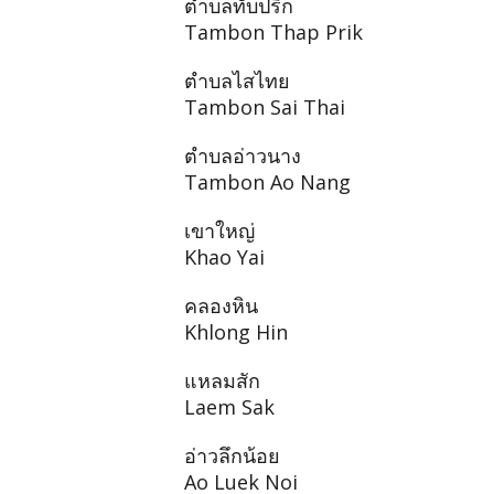
ตำบลทับปริก
Tambon Thap Prik
ตำบลไสไทย
Tambon Sai Thai
ตำบลอ่าวนาง
Tambon Ao Nang
เขาใหญ่
Khao Yai
คลองหิน
Khlong Hin
แหลมสัก
Laem Sak
อ่าวลึกน้อย
Ao Luek Noi