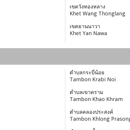
เขตวังทองหลาง
Khet Wang Thonglang
เขตยานนาวา
Khet Yan Nawa
ตำบลกระบี่น้อย
Tambon Krabi Noi
ตำบลเขาคราม
Tambon Khao Khram
ตำบลคลองประสงค์
Tambon Khlong Prason