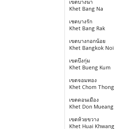
เขตบางนา
Khet Bang Na
เชตบางรัก
Khet Bang Rak
เขตบางกอกน้อย
Khet Bangkok Noi
เขตบึงกุ่ม
Khet Bueng Kum
เขตจอมทอง
Khet Chom Thong
เขตดอนเมือง
Khet Don Mueang
เขตห้วยขวาง
Khet Huai Khwang