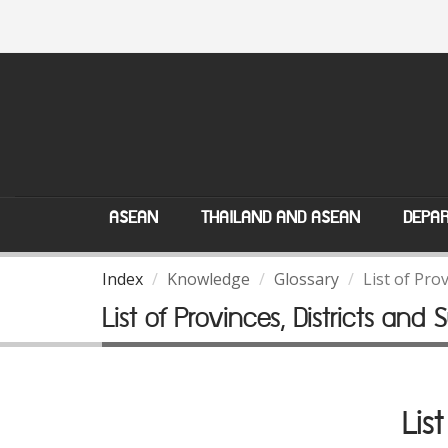
ASEAN
THAILAND AND ASEAN
DEPAR
Index
Knowledge
Glossary
List of Prov
List of Provinces, Districts and S
Lis