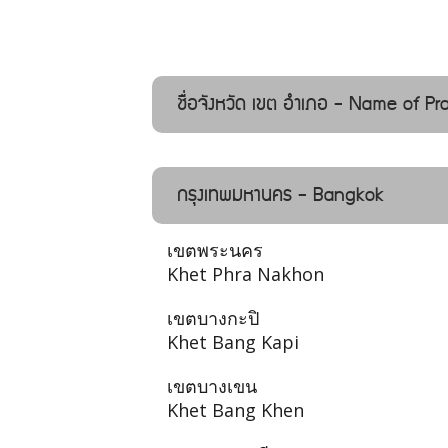
ชื่อจังหวัด เขต อำเภอ - Name of Pro
กรุงเทพมหานคร - Bangkok
เขตพระนคร
Khet Phra Nakhon
เขตบางกะปิ
Khet Bang Kapi
เขตบางเขน
Khet Bang Khen