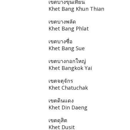
เขตบางขุนเทียน
Khet Bang Khun Thian
เขตบางพลัด
Khet Bang Phlat
เขตบางซื่อ
Khet Bang Sue
เขตบางกอกใหญ่
Khet Bangkok Yai
เขตจตุจักร
Khet Chatuchak
เขตดินแดง
Khet Din Daeng
เขตดุสิต
Khet Dusit