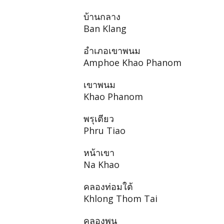
บ้านกลาง
Ban Klang
อำเภอเขาพนม
Amphoe Khao Phanom
เขาพนม
Khao Phanom
พรุเตียว
Phru Tiao
หน้าเขา
Na Khao
คลองท่อมใต้
Khlong Thom Tai
คลองพน