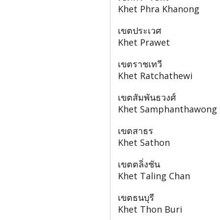
Khet Phra Khanong
เขตประเวศ
Khet Prawet
เขตราชเทวี
Khet Ratchathewi
เขตสัมพันธวงศ์
Khet Samphanthawong
เขตสาธร
Khet Sathon
เขตตลิ่งชัน
Khet Taling Chan
เขตธนบุรี
Khet Thon Buri