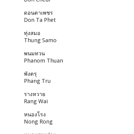
ดอนตาเพชร
Don Ta Phet
ทุ่งสมอ
Thung Samo
พนมทวน
Phanom Thuan
พังตรุ
Phang Tru
รางหวาย
Rang Wai
หนองโรง
Nong Rong