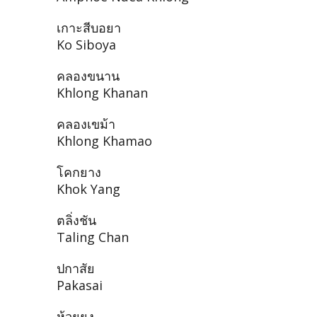
เกาะสีบอยา
Ko Siboya
คลองขนาน
Khlong Khanan
คลองเขม้า
Khlong Khamao
โคกยาง
Khok Yang
ตลิ่งชัน
Taling Chan
ปกาสัย
Pakasai
ห้วยยูง