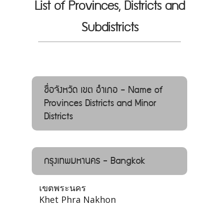
List of Provinces, Districts and
Subdistricts
ชื่อจังหวัด เขต อำเภอ - Name of
Provinces Districts and Minor
Districts
กรุงเทพมหานคร - Bangkok
เขตพระนคร
Khet Phra Nakhon