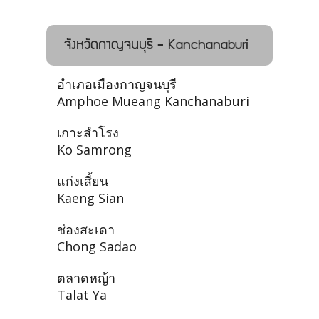
จังหวัดกาญจนบุรี - Kanchanaburi
อำเภอเมืองกาญจนบุรี
Amphoe Mueang Kanchanaburi
เกาะสำโรง
Ko Samrong
แก่งเสี้ยน
Kaeng Sian
ช่องสะเดา
Chong Sadao
ตลาดหญ้า
Talat Ya