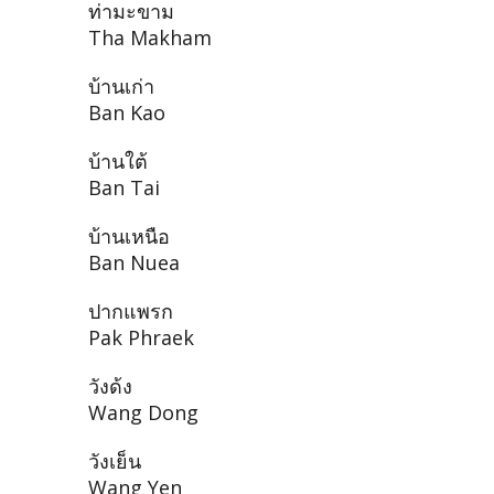
ท่ามะขาม
Tha Makham
บ้านเก่า
Ban Kao
บ้านใต้
Ban Tai
บ้านเหนือ
Ban Nuea
ปากแพรก
Pak Phraek
วังด้ง
Wang Dong
วังเย็น
Wang Yen