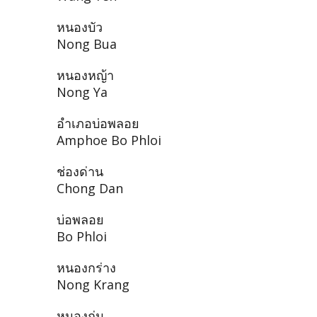
หนองบัว
Nong Bua
หนองหญ้า
Nong Ya
อำเภอบ่อพลอย
Amphoe Bo Phloi
ช่องด่าน
Chong Dan
บ่อพลอย
Bo Phloi
หนองกร่าง
Nong Krang
หนองกุ่ม