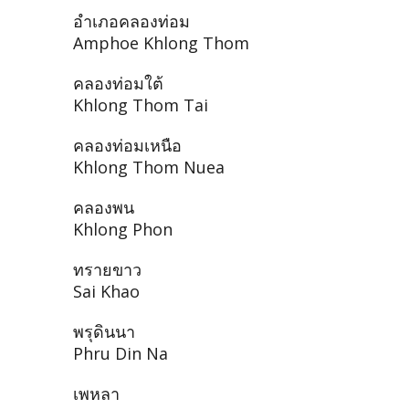
อำเภอคลองท่อม
Amphoe Khlong Thom
คลองท่อมใต้
Khlong Thom Tai
คลองท่อมเหนือ
Khlong Thom Nuea
คลองพน
Khlong Phon
ทรายขาว
Sai Khao
พรุดินนา
Phru Din Na
เพหลา