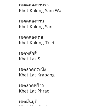
เขตคลองสามวา
Khet Khlong Sam Wa
เขตคลองสาน
Khet Khlong San
เขตคลองเตย
Khet Khlong Toei
เขตหลักสี่
Khet Lak Si
เขตลาดกระบัง
Khet Lat Krabang
เขตลาดพร้าว
Khet Lat Phrao
เขตมีนบุรี