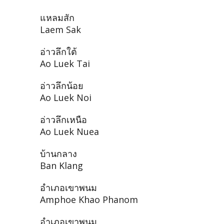
แหลมสัก
Laem Sak
อ่าวลึกใต้
Ao Luek Tai
อ่าวลึกน้อย
Ao Luek Noi
อ่าวลึกเหนือ
Ao Luek Nuea
บ้านกลาง
Ban Klang
อำเภอเขาพนม
Amphoe Khao Phanom
อำเภอเขาพนม