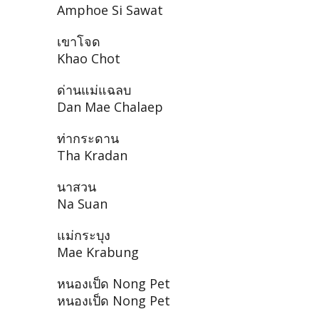
Amphoe Si Sawat
เขาโจด
Khao Chot
ด่านแม่แฉลบ
Dan Mae Chalaep
ท่ากระดาน
Tha Kradan
นาสวน
Na Suan
แม่กระบุง
Mae Krabung
หนองเป็ด Nong Pet
หนองเป็ด Nong Pet