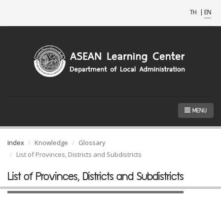
TH
|
EN
MENU
Index
Knowledge
Glossary
List of Provinces, Districts and Subdistricts
List of Provinces, Districts and Subdistricts