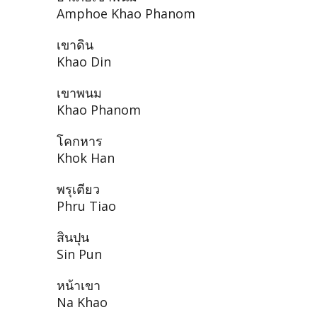
Amphoe Khao Phanom
เขาดิน
Khao Din
เขาพนม
Khao Phanom
โคกหาร
Khok Han
พรุเตียว
Phru Tiao
สินปุน
Sin Pun
หน้าเขา
Na Khao