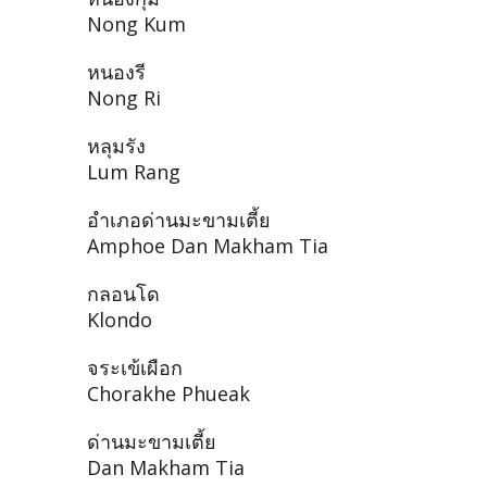
Nong Kum
หนองรี
Nong Ri
หลุมรัง
Lum Rang
อำเภอด่านมะขามเตี้ย
Amphoe Dan Makham Tia
กลอนโด
Klondo
จระเข้เผือก
Chorakhe Phueak
ด่านมะขามเตี้ย
Dan Makham Tia