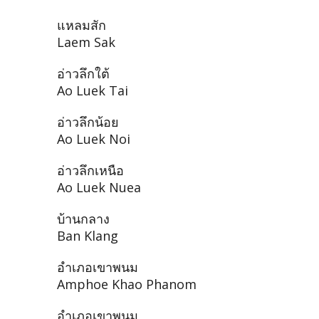
แหลมสัก
Laem Sak
อ่าวลึกใต้
Ao Luek Tai
อ่าวลึกน้อย
Ao Luek Noi
อ่าวลึกเหนือ
Ao Luek Nuea
บ้านกลาง
Ban Klang
อำเภอเขาพนม
Amphoe Khao Phanom
อำเภอเขาพนม