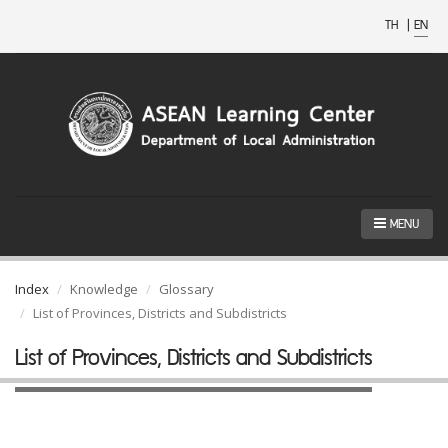
TH
|
EN
MENU
Index
Knowledge
Glossary
List of Provinces, Districts and Subdistricts
List of Provinces, Districts and Subdistricts