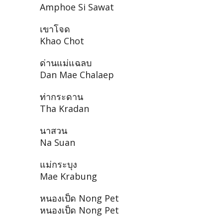
Amphoe Si Sawat
เขาโจด
Khao Chot
ด่านแม่แฉลบ
Dan Mae Chalaep
ท่ากระดาน
Tha Kradan
นาสวน
Na Suan
แม่กระบุง
Mae Krabung
หนองเป็ด Nong Pet
หนองเป็ด Nong Pet