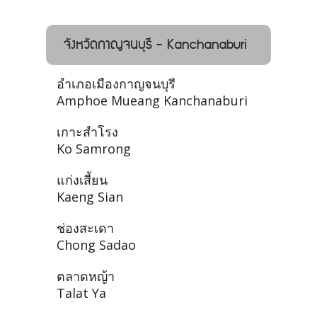
จังหวัดกาญจนบุรี - Kanchanaburi
อำเภอเมืองกาญจนบุรี
Amphoe Mueang Kanchanaburi
เกาะสำโรง
Ko Samrong
แก่งเสี้ยน
Kaeng Sian
ช่องสะเดา
Chong Sadao
ตลาดหญ้า
Talat Ya