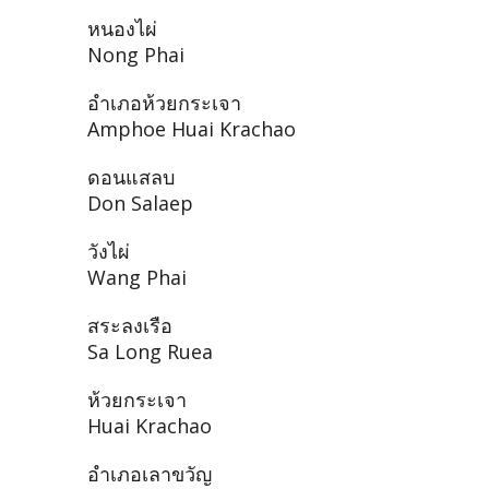
หนองไผ่
Nong Phai
อำเภอห้วยกระเจา
Amphoe Huai Krachao
ดอนแสลบ
Don Salaep
วังไผ่
Wang Phai
สระลงเรือ
Sa Long Ruea
ห้วยกระเจา
Huai Krachao
อำเภอเลาขวัญ