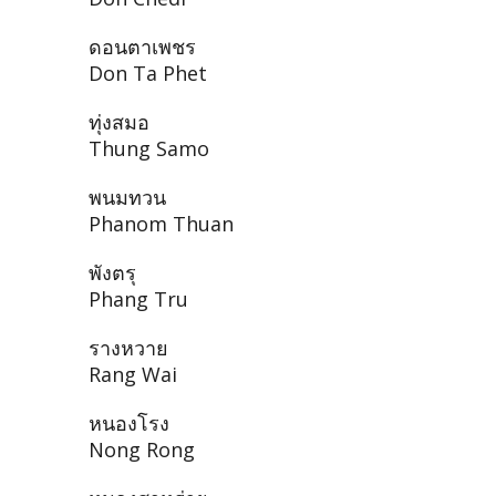
ดอนตาเพชร
Don Ta Phet
ทุ่งสมอ
Thung Samo
พนมทวน
Phanom Thuan
พังตรุ
Phang Tru
รางหวาย
Rang Wai
หนองโรง
Nong Rong