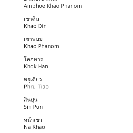
Amphoe Khao Phanom
เขาดิน
Khao Din
เขาพนม
Khao Phanom
โคกหาร
Khok Han
พรุเตียว
Phru Tiao
สินปุน
Sin Pun
หน้าเขา
Na Khao