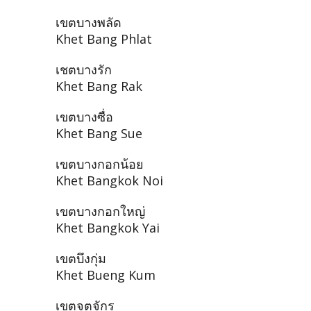
เขตบางพลัด
Khet Bang Phlat
เชตบางรัก
Khet Bang Rak
เขตบางซื่อ
Khet Bang Sue
เขตบางกอกน้อย
Khet Bangkok Noi
เขตบางกอกใหญ่
Khet Bangkok Yai
เขตบึงกุ่ม
Khet Bueng Kum
เขตจตุจักร