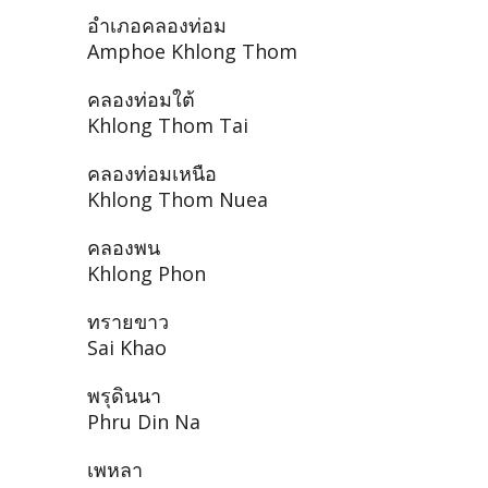
อำเภอคลองท่อม
Amphoe Khlong Thom
คลองท่อมใต้
Khlong Thom Tai
คลองท่อมเหนือ
Khlong Thom Nuea
คลองพน
Khlong Phon
ทรายขาว
Sai Khao
พรุดินนา
Phru Din Na
เพหลา