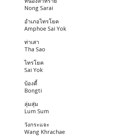
หนองสาหร่าย
Nong Sarai
อำเภอไทรโยค
Amphoe Sai Yok
ท่าเสา
Tha Sao
ไทรโยค
Sai Yok
บ้องตี้
Bongti
ลุ่มสุ่ม
Lum Sum
วังกระแจะ
Wang Khrachae