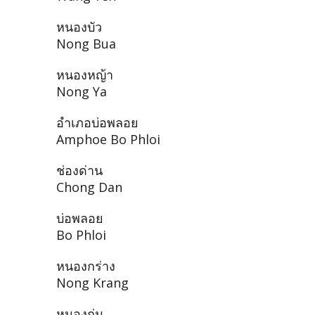
หนองบัว
Nong Bua
หนองหญ้า
Nong Ya
อำเภอบ่อพลอย
Amphoe Bo Phloi
ช่องด่าน
Chong Dan
บ่อพลอย
Bo Phloi
หนองกร่าง
Nong Krang
หนองกุ่ม