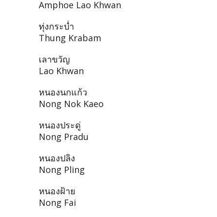
Amphoe Lao Khwan
ทุ่งกระบ่ำ
Thung Krabam
เลาขวัญ
Lao Khwan
หนองนกแก้ว
Nong Nok Kaeo
หนองประดู่
Nong Pradu
หนองปลิง
Nong Pling
หนองฝ้าย
Nong Fai