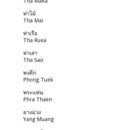
Tha Maka
ท่าไม้
Tha Mai
ท่าเรือ
Tha Ruea
ท่าเสา
Tha Sao
พงตึก
Phong Tuek
พระแท่น
Phra Thaen
ยางม่วง
Yang Muang