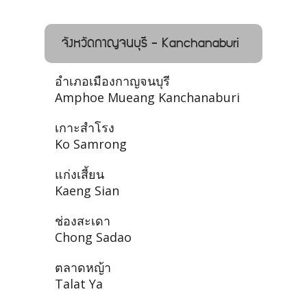
จังหวัดกาญจนบุรี - Kanchanaburi
อำเภอเมืองกาญจนบุรี
Amphoe Mueang Kanchanaburi
เกาะสำโรง
Ko Samrong
แก่งเสี้ยน
Kaeng Sian
ช่องสะเดา
Chong Sadao
ตลาดหญ้า
Talat Ya