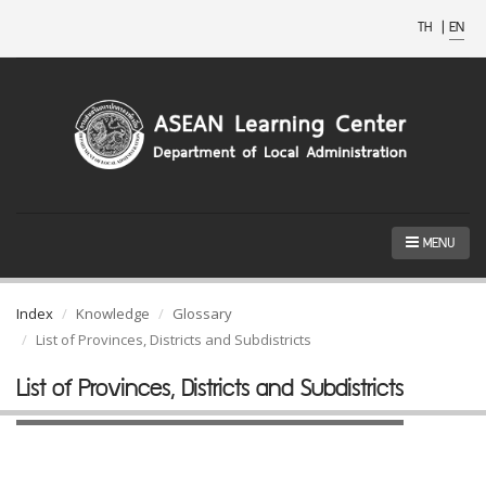
TH
|
EN
MENU
Index
Knowledge
Glossary
List of Provinces, Districts and Subdistricts
List of Provinces, Districts and Subdistricts