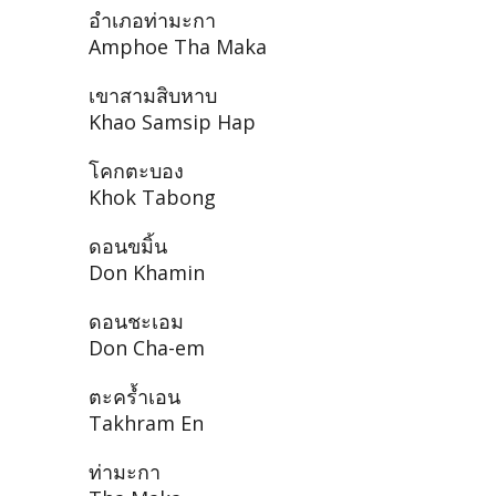
อำเภอท่ามะกา
Amphoe Tha Maka
เขาสามสิบหาบ
Khao Samsip Hap
โคกตะบอง
Khok Tabong
ดอนขมิ้น
Don Khamin
ดอนชะเอม
Don Cha-em
ตะคร้ำเอน
Takhram En
ท่ามะกา