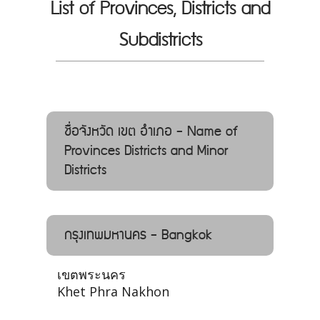
List of Provinces, Districts and
Subdistricts
ชื่อจังหวัด เขต อำเภอ - Name of
Provinces Districts and Minor
Districts
กรุงเทพมหานคร - Bangkok
เขตพระนคร
Khet Phra Nakhon