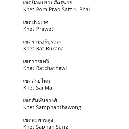
เขตป้อมปราบศัตรูพ่าย
Khet Pom Prap Sattru Phai
เขตประเวศ
Khet Prawet
เขตราษฎร์บูรณะ
Khet Rat Burana
เขตราชเทวี
Khet Ratchathewi
เขตสายไหม
Khet Sai Mai
เขตสัมพันธวงศ์
Khet Samphanthawong
เขตสะพานสูง
Khet Saphan Sung