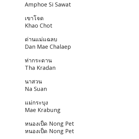
Amphoe Si Sawat
เขาโจด
Khao Chot
ด่านแม่แฉลบ
Dan Mae Chalaep
ท่ากระดาน
Tha Kradan
นาสวน
Na Suan
แม่กระบุง
Mae Krabung
หนองเป็ด Nong Pet
หนองเป็ด Nong Pet