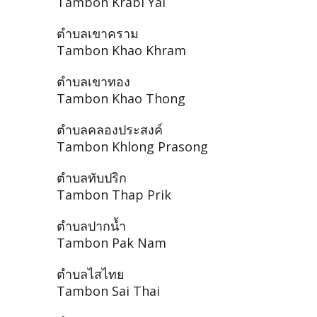
Tambon Krabi Yai
ตำบลเขาคราม
Tambon Khao Khram
ตำบลเขาทอง
Tambon Khao Thong
ตำบลคลองประสงค์
Tambon Khlong Prasong
ตำบลทับปริก
Tambon Thap Prik
ตำบลปากน้ำ
Tambon Pak Nam
ตำบลไสไทย
Tambon Sai Thai