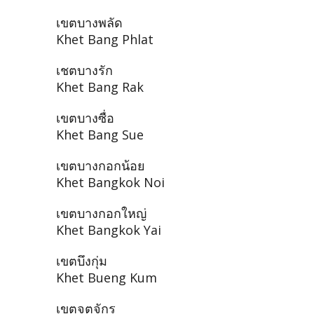
เขตบางพลัด
Khet Bang Phlat
เชตบางรัก
Khet Bang Rak
เขตบางซื่อ
Khet Bang Sue
เขตบางกอกน้อย
Khet Bangkok Noi
เขตบางกอกใหญ่
Khet Bangkok Yai
เขตบึงกุ่ม
Khet Bueng Kum
เขตจตุจักร