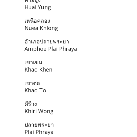
Huai Yung
เหนือคลอง
Nuea Khlong
อำเภอปลายพระยา
Amphoe Plai Phraya
เขาเขน
Khao Khen
เขาต่อ
Khao To
คีรีวง
Khiri Wong
ปลายพระยา
Plai Phraya