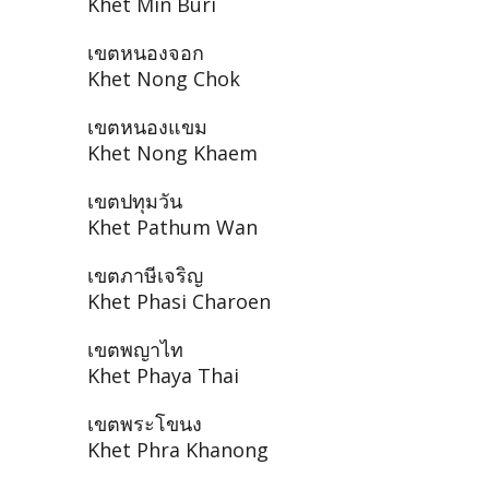
Khet Min Buri
เขตหนองจอก
Khet Nong Chok
เขตหนองแขม
Khet Nong Khaem
เขตปทุมวัน
Khet Pathum Wan
เขตภาษีเจริญ
Khet Phasi Charoen
เขตพญาไท
Khet Phaya Thai
เขตพระโขนง
Khet Phra Khanong