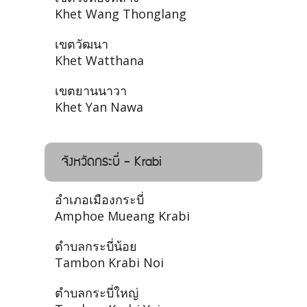
Khet Wang Thonglang
เขตวัฒนา
Khet Watthana
เขตยานนาวา
Khet Yan Nawa
จังหวัดกระบี่ - Krabi
อำเภอเมืองกระบี่
Amphoe Mueang Krabi
ตำบลกระบี่น้อย
Tambon Krabi Noi
ตำบลกระบี่ใหญ่