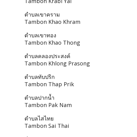
Tambon Krabi Yai
ตำบลเขาคราม
Tambon Khao Khram
ตำบลเขาทอง
Tambon Khao Thong
ตำบลคลองประสงค์
Tambon Khlong Prasong
ตำบลทับปริก
Tambon Thap Prik
ตำบลปากน้ำ
Tambon Pak Nam
ตำบลไสไทย
Tambon Sai Thai