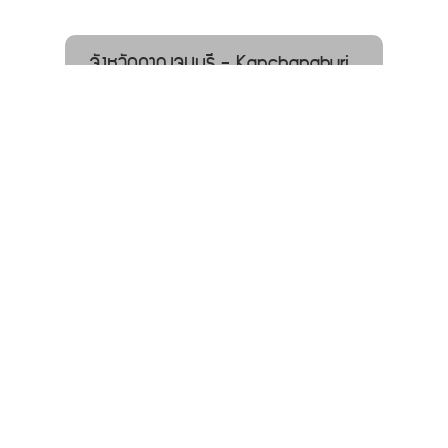
จังหวัดกาญจนบุรี - Kanchanaburi
อำเภอเมืองกาญจนบุรี
Amphoe Mueang Kanchanaburi
เกาะสำโรง
Ko Samrong
แก่งเสี้ยน
Kaeng Sian
ช่องสะเดา
Chong Sadao
ตลาดหญ้า
Talat Ya