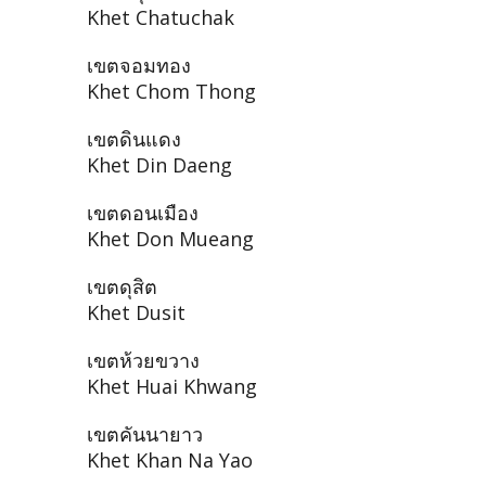
Khet Chatuchak
เขตจอมทอง
Khet Chom Thong
เขตดินแดง
Khet Din Daeng
เขตดอนเมือง
Khet Don Mueang
เขตดุสิต
Khet Dusit
เขตห้วยขวาง
Khet Huai Khwang
เขตคันนายาว
Khet Khan Na Yao