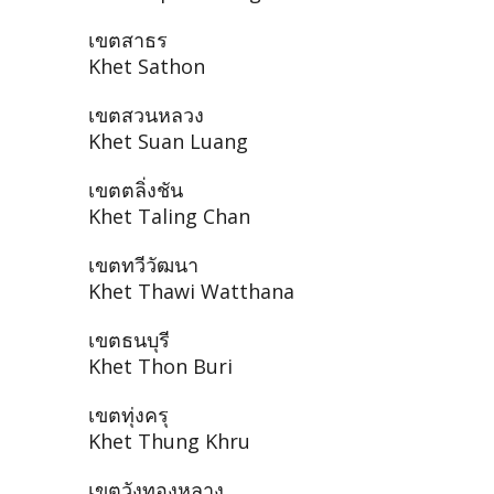
เขตสาธร
Khet Sathon
เขตสวนหลวง
Khet Suan Luang
เขตตลิ่งชัน
Khet Taling Chan
เขตทวีวัฒนา
Khet Thawi Watthana
เขตธนบุรี
Khet Thon Buri
เขตทุ่งครุ
Khet Thung Khru
เขตวังทองหลาง