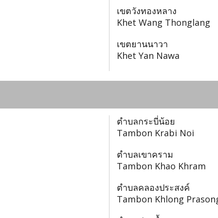
เขตวังทองหลาง
Khet Wang Thonglang
เขตยานนาวา
Khet Yan Nawa
ตำบลกระบี่น้อย
Tambon Krabi Noi
ตำบลเขาคราม
Tambon Khao Khram
ตำบลคลองประสงค์
Tambon Khlong Prason