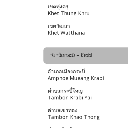
เขตทุ่งครุ
Khet Thung Khru
เขตวัฒนา
Khet Watthana
จังหวัดกระบี่ - Krabi
อำเภอเมืองกระบี่
Amphoe Mueang Krabi
ตำบลกระบี่ใหญ่
Tambon Krabi Yai
ตำบลเขาทอง
Tambon Khao Thong