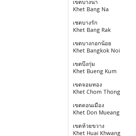
เขตบางนา
Khet Bang Na
เชตบางรัก
Khet Bang Rak
เขตบางกอกน้อย
Khet Bangkok Noi
เขตบึงกุ่ม
Khet Bueng Kum
เขตจอมทอง
Khet Chom Thong
เขตดอนเมือง
Khet Don Mueang
เขตห้วยขวาง
Khet Huai Khwang