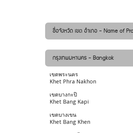
ชื่อจังหวัด เขต อำเภอ - Name of Pro
กรุงเทพมหานคร - Bangkok
เขตพระนคร
Khet Phra Nakhon
เขตบางกะปิ
Khet Bang Kapi
เขตบางเขน
Khet Bang Khen