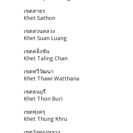
เขตสาธร
Khet Sathon
เขตสวนหลวง
Khet Suan Luang
เขตตลิ่งชัน
Khet Taling Chan
เขตทวีวัฒนา
Khet Thawi Watthana
เขตธนบุรี
Khet Thon Buri
เขตทุ่งครุ
Khet Thung Khru
เขตวังทองหลาง