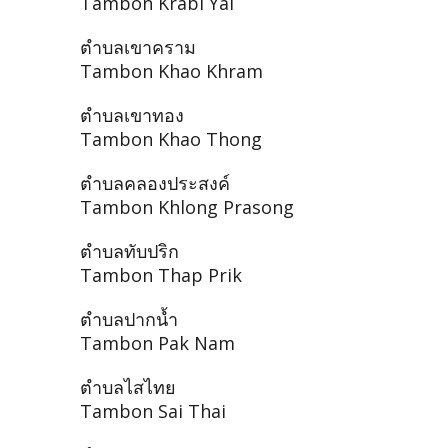
Tambon Krabi Yai
ตำบลเขาคราม
Tambon Khao Khram
ตำบลเขาทอง
Tambon Khao Thong
ตำบลคลองประสงค์
Tambon Khlong Prasong
ตำบลทับปริก
Tambon Thap Prik
ตำบลปากน้ำ
Tambon Pak Nam
ตำบลไสไทย
Tambon Sai Thai