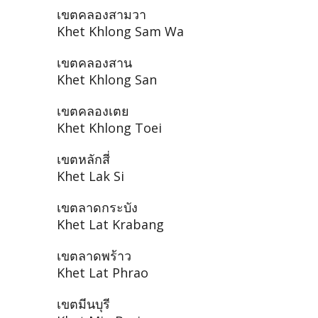
เขตคลองสามวา
Khet Khlong Sam Wa
เขตคลองสาน
Khet Khlong San
เขตคลองเตย
Khet Khlong Toei
เขตหลักสี่
Khet Lak Si
เขตลาดกระบัง
Khet Lat Krabang
เขตลาดพร้าว
Khet Lat Phrao
เขตมีนบุรี