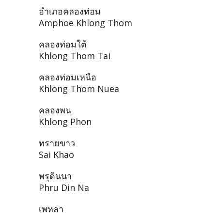
อำเภอคลองท่อม
Amphoe Khlong Thom
คลองท่อมใต้
Khlong Thom Tai
คลองท่อมเหนือ
Khlong Thom Nuea
คลองพน
Khlong Phon
ทรายขาว
Sai Khao
พรุดินนา
Phru Din Na
เพหลา