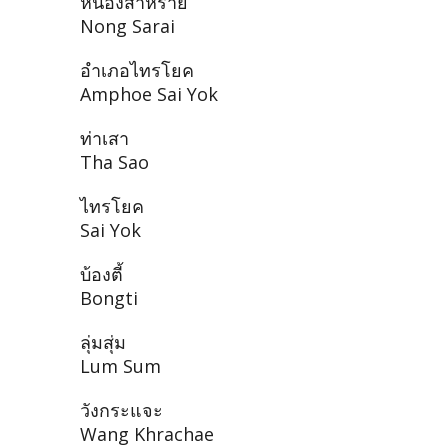
หนองสาหร่าย
Nong Sarai
อำเภอไทรโยค
Amphoe Sai Yok
ท่าเสา
Tha Sao
ไทรโยค
Sai Yok
บ้องตี้
Bongti
ลุ่มสุ่ม
Lum Sum
วังกระแจะ
Wang Khrachae