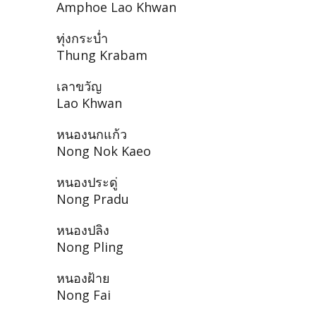
Amphoe Lao Khwan
ทุ่งกระบ่ำ
Thung Krabam
เลาขวัญ
Lao Khwan
หนองนกแก้ว
Nong Nok Kaeo
หนองประดู่
Nong Pradu
หนองปลิง
Nong Pling
หนองฝ้าย
Nong Fai