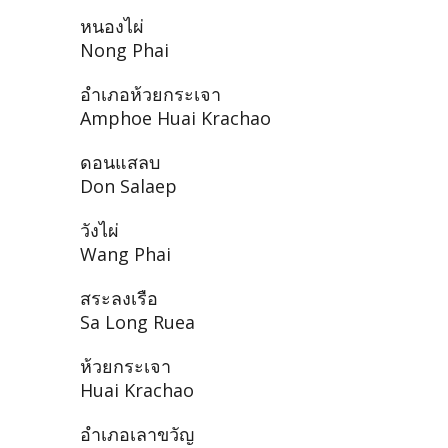
หนองไผ่
Nong Phai
อำเภอห้วยกระเจา
Amphoe Huai Krachao
ดอนแสลบ
Don Salaep
วังไผ่
Wang Phai
สระลงเรือ
Sa Long Ruea
ห้วยกระเจา
Huai Krachao
อำเภอเลาขวัญ