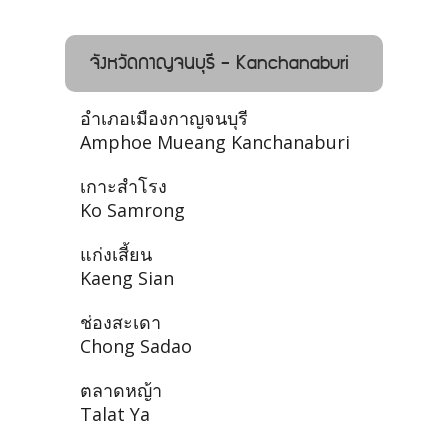
จังหวัดกาญจนบุรี - Kanchanaburi
อำเภอเมืองกาญจนบุรี
Amphoe Mueang Kanchanaburi
เกาะสำโรง
Ko Samrong
แก่งเสี้ยน
Kaeng Sian
ช่องสะเดา
Chong Sadao
ตลาดหญ้า
Talat Ya