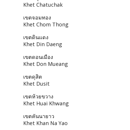
Khet Chatuchak
เขตจอมทอง
Khet Chom Thong
เขตดินแดง
Khet Din Daeng
เขตดอนเมือง
Khet Don Mueang
เขตดุสิต
Khet Dusit
เขตห้วยขวาง
Khet Huai Khwang
เขตคันนายาว
Khet Khan Na Yao