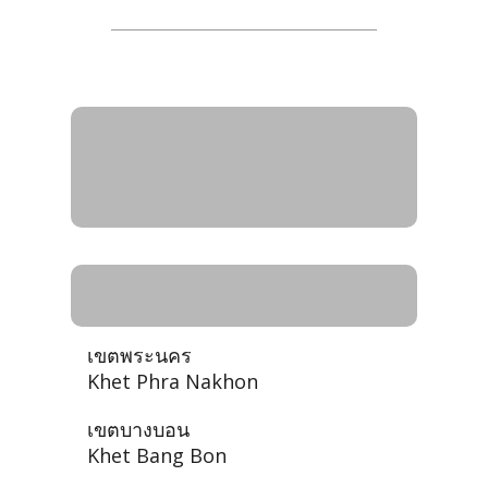
ชื่อจังหวัด เขต อำเภอ -
Name of Provinces Districts
and Minor Districts
กรุงเทพมหานคร - Bangkok
เขตพระนคร
Khet Phra Nakhon
เขตบางบอน
Khet Bang Bon