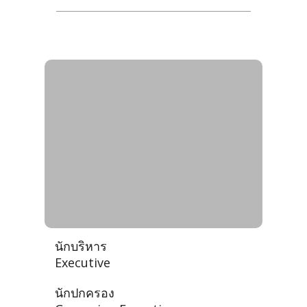
กลุ่มตำแหน่งบริหาร อํานวย
การ ธุรการ งานสถิติ งานนิติ
การ งานการทูต และต่าง
ประเทศ - Group of
Executive, Directing,
Administration, Statistics,
Legal, Diplomatic, and
Foreign Relations
นักบริหาร
Executive
นักปกครอง