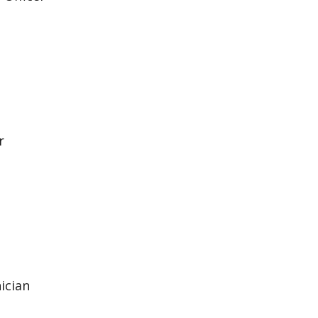
r
ician