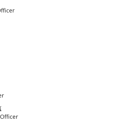
fficer
er
์
Officer