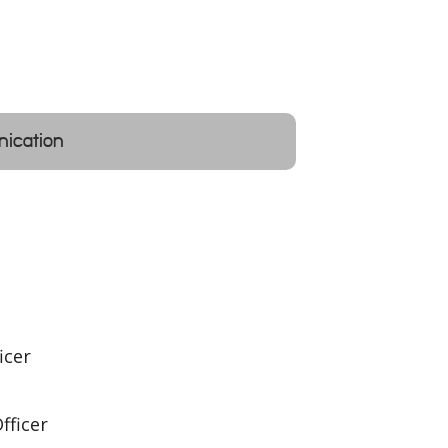
nication
icer
fficer