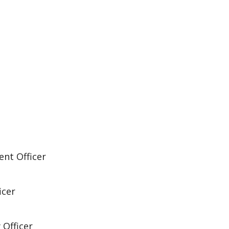
nt Officer
icer
 Officer