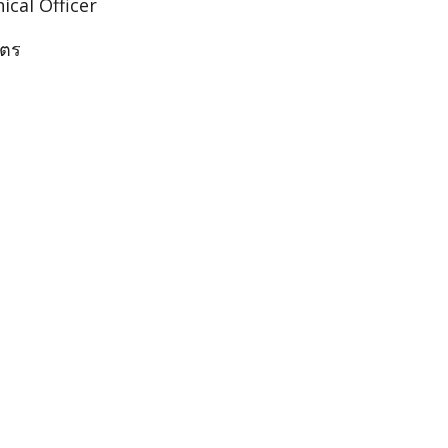
ical Officer
ัตร