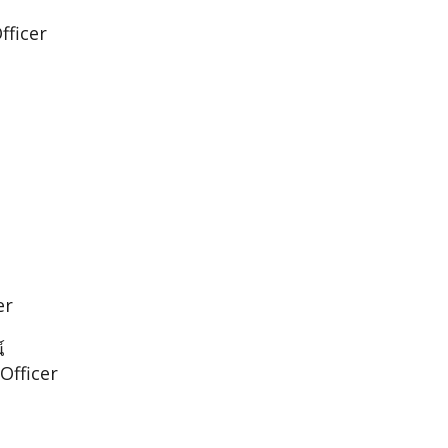
fficer
er
์
Officer