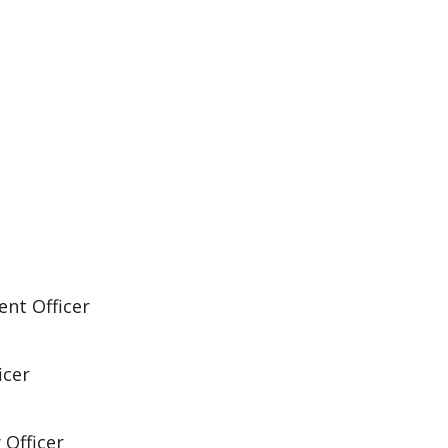
nt Officer
icer
 Officer