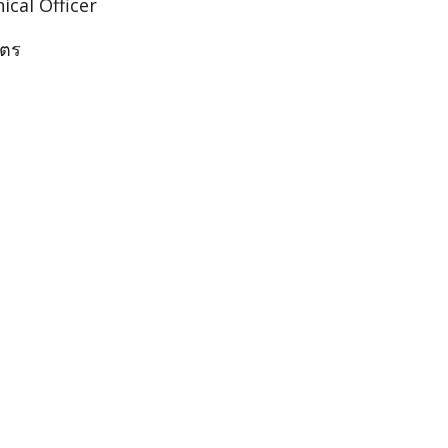
ical Officer
ัตร