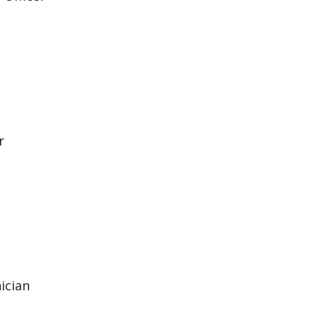
r
ician