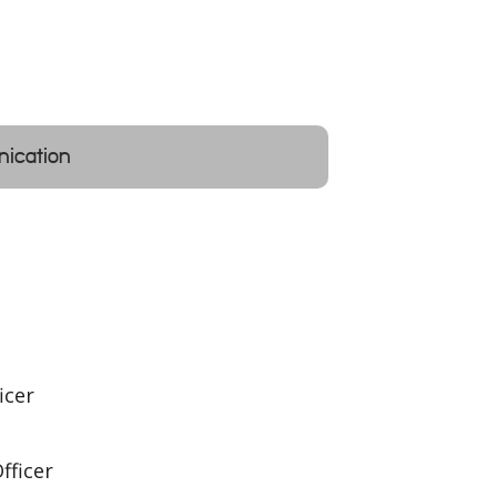
nication
icer
fficer