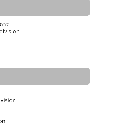
ชการ
division
vision
ion